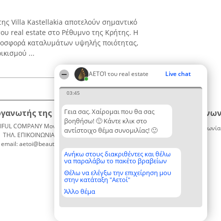
της Villa Kastellakia αποτελούν σημαντικό
υ real estate στο Ρέθυμνο της Κρήτης. Η
προσφορά καταλυμάτων υψηλής ποιότητας,
κισμού ...
ΑΕΤΟΊ του real estate
Live chat
03:45
Γεια σας. Χαίρομαι που θα σας
ργανωτής της κατάταξης
Κατάταξη
Επικοινων
βοηθήσω! 🙂 Κάντε κλικ στο
IFUL COMPANY Μονοπρόσωπη ΙΚΕ
Διακριθέντες
Επικοινωνία
αντίστοιχο θέμα συνομιλίας! 🙂
ΤΗΛ. ΕΠΙΚΟΙΝΩΝΙΑΣ: 2104128019
Λίστα
email: aetoi@beautifulcompany.co
όλων των
διακριθέντων
Ανήκω στους διακριθέντες και θέλω
να παραλάβω το πακέτο βραβείων
Μεθοδολογία
Όροι &
Θέλω να ελέγξω την επιχείρηση μου
στην κατάταξη "Αετοί"
προϋποθέσεις
ΠΟΛΙΤΙΚΗ
Άλλο θέμα
ΑΠΟΡΡΗΤΟΥ