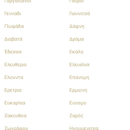
Γαργαλιανοι
Γαυριο
Γενναδι
Γιαννιτσά
Γλυφάδα
Δάφνη
Διαβατά
Δράμα
Έδεσσα
Εκάλη
Ελευθεριο
Ελευσίνα
Ελουντα
Επανομη
Ερετρια
Ερμιονη
Ευκαρπια
Ευοσμο
Ζακυνθοσ
Ζαρός
Ζωγράφου
Ηγουμενιτσα