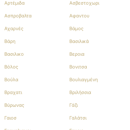
Αρτέμιδα
Ασβεστοχωρι
Ασπροβαλτα
Αφαντου
Αχαρνές
Βάμος
Βάρη
Βασιλικά
Βασιλικο
Βεροια
Βόλος
Βονιτσα
Βούλα
Βουλιαγμένη
Βραχατι
Βριλήσσια
Βύρωνας
Γάζι
Γαιοσ
Γαλάτσι