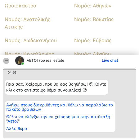
Ωραιοκαστρο
Νομός: Αθηνών
Νομός: Ανατολικής
Νομός: Βοιωτίας
Αττικής
Νομός: Δωδεκανήσου
Νομός: Εύβοιας
Νομός: Κεφαλληνίας
Νομός: Λέσβου
ΑΕΤΟΊ του real estate
Live chat
Νομός: Πειραιά
Νομός: Φωκίδας
04:56
Νομός: Χίου
Γεια σας. Χαίρομαι που θα σας βοηθήσω! 🙂 Κάντε
κλικ στο αντίστοιχο θέμα συνομιλίας! 🙂
Διοργανωτής της
Κατάταξη
Επικοινωνία
κατάταξης
Ανήκω στους διακριθέντες και θέλω να παραλάβω το
Διακριθέντες
Επικοινωνία
πακέτο βραβείων
BEAUTIFUL COMPANY
Λίστα όλων
Μονοπρόσωπη ΙΚΕ
των
Θέλω να ελέγξω την επιχείρηση μου στην κατάταξη
ΤΗΛ. ΕΠΙΚΟΙΝΩΝΙΑΣ:
διακριθέντων
"Αετοί"
2104128019
Μεθοδολογία
email:
Άλλο θέμα
Όροι &
aetoi@beautifulcompany.co
προϋποθέσεις
ΠΟΛΙΤΙΚΗ