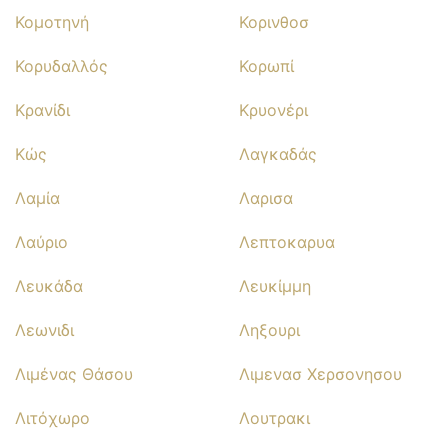
Κομοτηνή
Κορινθοσ
Κορυδαλλός
Κορωπί
Κρανίδι
Κρυονέρι
Κώς
Λαγκαδάς
Λαμία
Λαρισα
Λαύριο
Λεπτοκαρυα
Λευκάδα
Λευκίμμη
Λεωνιδι
Ληξουρι
Λιμένας Θάσου
Λιμενασ Χερσονησου
Λιτόχωρο
Λουτρακι