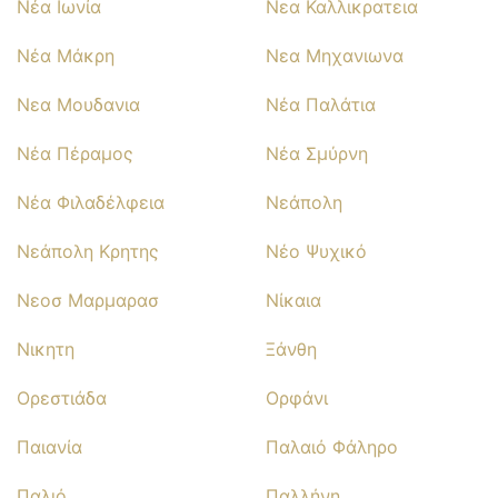
Νέα Ιωνία
Νεα Καλλικρατεια
Νέα Μάκρη
Νεα Μηχανιωνα
Νεα Μουδανια
Νέα Παλάτια
Νέα Πέραμος
Νέα Σμύρνη
Νέα Φιλαδέλφεια
Νεάπολη
Νεάπολη Κρητης
Νέο Ψυχικό
Νεοσ Μαρμαρασ
Νίκαια
Νικητη
Ξάνθη
Ορεστιάδα
Ορφάνι
Παιανία
Παλαιό Φάληρο
Παλιό
Παλλήνη