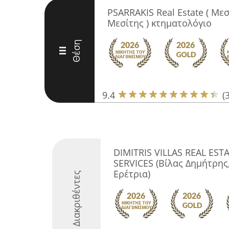
PSARRAKIS Real Estate ( Μεσ
Μεσίτης ) κτηματολόγιο
Θέση
III
9.4
(
DIMITRIS VILLAS REAL ES
SERVICES (Βίλας Δημήτρης
Ερέτρια)
Διακριθέντες