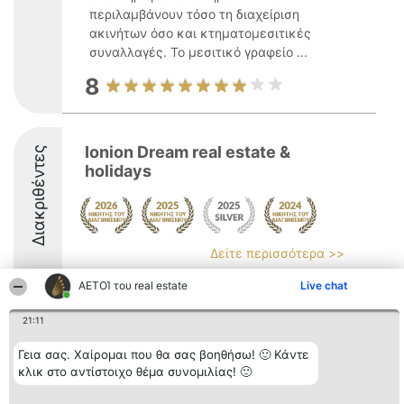
περιλαμβάνουν τόσο τη διαχείριση
ακινήτων όσο και κτηματομεσιτικές
συναλλαγές. Το μεσιτικό γραφείο ...
8
Ionion Dream real estate &
Διακριθέντες
holidays
Δείτε περισσότερα >>
8.5
ΑΕΤΟΊ του real estate
Live chat
21:11
Διοργανωτής της
Κατάταξη
Επικοινωνία
Γεια σας. Χαίρομαι που θα σας βοηθήσω! 🙂 Κάντε
κατάταξης
Διακριθέντες
Επικοινωνία
κλικ στο αντίστοιχο θέμα συνομιλίας! 🙂
BEAUTIFUL COMPANY
Λίστα όλων
Μονοπρόσωπη ΙΚΕ
των