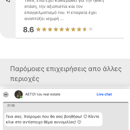
1989, ενώ έχει καθιερωθεί για την ηθική
στάση, την αξιοπιστία και τον
επαγγελματισμό του. Η εταιρεία έχει
αναπτύξει ισχυρή ...
8.6
Παρόμοιες επιχειρήσεις απο άλλες
περιοχές
ΑΕΤΟΊ του real estate
Live chat
Διοργανωτής της
Κατάταξη
Επικοινωνία
κατάταξης
Διακριθέντες
Επικοινωνία
21:05
BEAUTIFUL COMPANY
Λίστα όλων
Μονοπρόσωπη ΙΚΕ
των
ΤΗΛ. ΕΠΙΚΟΙΝΩΝΙΑΣ:
διακριθέντων
Γεια σας. Χαίρομαι που θα σας βοηθήσω! 🙂 Κάντε
2104128019
Μεθοδολογία
κλικ στο αντίστοιχο θέμα συνομιλίας! 🙂
email:
Όροι &
aetoi@beautifulcompany.co
προϋποθέσεις