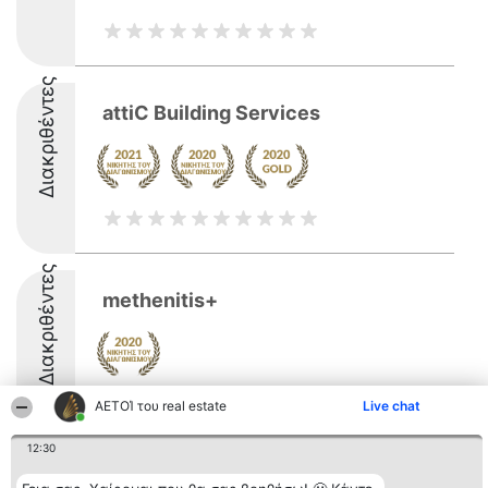
Διακριθέντες
attiC Building Services
Διακριθέντες
methenitis+
ΑΕΤΟΊ του real estate
Live chat
12:30
Διοργανωτής της
Κατάταξη
Επικοινωνία