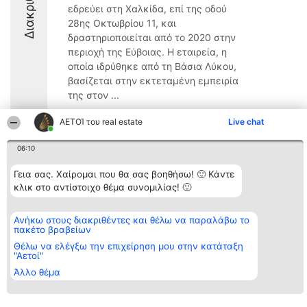
Διακριθέντες
εδρεύει στη Χαλκίδα, επί της οδού
28ης Οκτωβρίου 11, και
δραστηριοποιείται από το 2020 στην
περιοχή της Εύβοιας. Η εταιρεία, η
οποία ιδρύθηκε από τη Βάσια Λύκου,
βασίζεται στην εκτεταμένη εμπειρία
της στον ...
9.2
ΑΕΤΟΊ του real estate
Live chat
06:10
Διοργανωτής της
Κατάταξη
Επικοινωνία
Γεια σας. Χαίρομαι που θα σας βοηθήσω! 🙂 Κάντε
κατάταξης
Διακριθέντες
Επικοινωνία
κλικ στο αντίστοιχο θέμα συνομιλίας! 🙂
BEAUTIFUL COMPANY
Λίστα όλων
Μονοπρόσωπη ΙΚΕ
των
ΤΗΛ. ΕΠΙΚΟΙΝΩΝΙΑΣ:
διακριθέντων
Ανήκω στους διακριθέντες και θέλω να παραλάβω το
2104128019
Μεθοδολογία
πακέτο βραβείων
email:
Όροι &
aetoi@beautifulcompany.co
προϋποθέσεις
Θέλω να ελέγξω την επιχείρηση μου στην κατάταξη
ΠΟΛΙΤΙΚΗ
"Αετοί"
ΑΠΟΡΡΗΤΟΥ
Άλλο θέμα