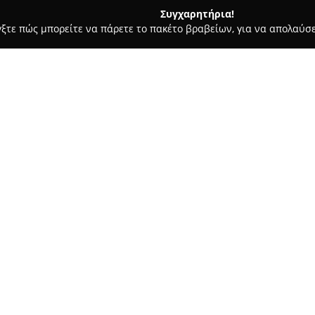
Συγχαρητήρια!
γξτε πώς μπορείτε να πάρετε το πακέτο βραβείων, για να απολαύσε
α, Επενδύσεις Ακινήτων - Άνω Λιόσια
Everytime estates
Σχετικά με την εταιρεία:
Η
Everytime Estates
αποτελεί 
κλάδο του real estate για περ
με εξειδίκευση. Διαθέτοντας 
πληθώρα αναγκών, συμπεριλα
Δείτε περισσότερα >>
ενοικιάσεων καθώς και διαμερ
επαγγελματικών χώρων και οι
Η εταιρεία διακρίνεται για τη
logistics ακίνητα κυρίως στη Β
επιλεγμένα ακίνητα σε όλη την