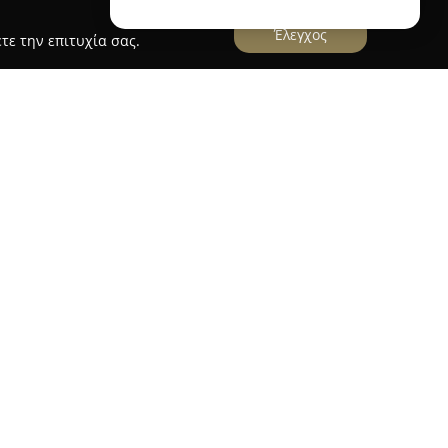
Έλεγχος
τε την επιτυχία σας.
μια εταιρεία η οποία δραστηριοποιείται στον
ισσότερα από τριάντα έτη, παρέχοντας υπηρεσίες
πλούσιο χαρτοφυλάκιο ακινήτων, καλύπτει
μβανομένων επενδυτικών ακινήτων, πωλήσεων,
ισμάτων, μονοκατοικιών, βιλών, γραφείων,
κοπέδων.
ν εξειδίκευσή της στα εμπορικά, βιομηχανικά και
όρεια και Δυτική Αττική, αλλά διατηρεί και
 Αττική και την υπόλοιπη Ελλάδα. Ιδιαίτερο