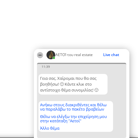
ΑΕΤΟΊ του real estate
Live chat
11:39
Γεια σας. Χαίρομαι που θα σας
βοηθήσω! 🙂 Κάντε κλικ στο
αντίστοιχο θέμα συνομιλίας! 🙂
Ανήκω στους διακριθέντες και θέλω
να παραλάβω το πακέτο βραβείων
Θέλω να ελέγξω την επιχείρηση μου
στην κατάταξη "Αετοί"
Άλλο θέμα