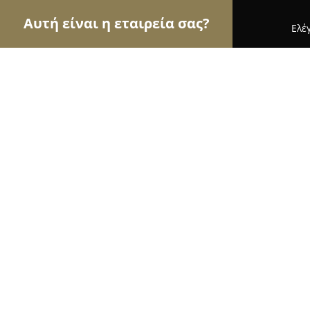
Αυτή είναι η εταιρεία σας?
Ελέ
Αετοί του real estate
Μεσιτικά Γραφεία, Ακίνητ
Everytime estates
8.9
(24)
Άνω Λιόσια, 13341 Filí, Greece
Εμφάνιση αριθμού τηλεφώνου