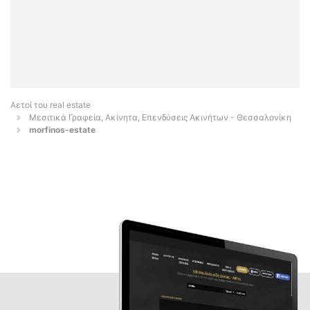
Αετοί του real estate
Μεσιτικά Γραφεία, Ακίνητα, Επενδύσεις Ακινήτων - Θεσσαλονίκη
morfinos-estate