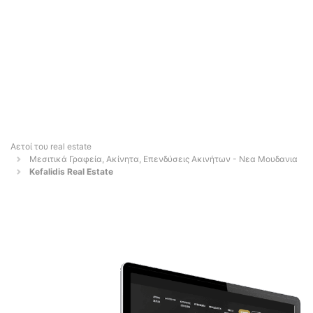
Αετοί του real estate
Μεσιτικά Γραφεία, Ακίνητα, Επενδύσεις Ακινήτων - Νεα Μουδανια
Kefalidis Real Estate