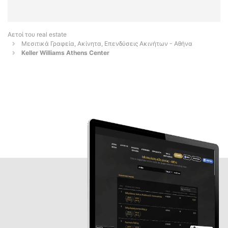
Αετοί του real estate
Μεσιτικά Γραφεία, Ακίνητα, Επενδύσεις Ακινήτων - Αθήνα
Keller Williams Athens Center