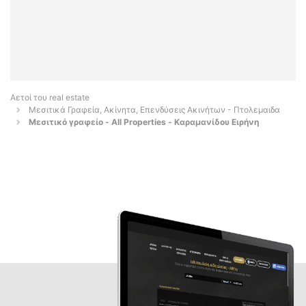
Αετοί του real estate
Μεσιτικά Γραφεία, Ακίνητα, Επενδύσεις Ακινήτων - Πτολεμαιδα
Μεσιτικό γραφείο - All Properties - Καραμανίδου Ειρήνη