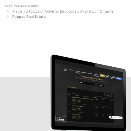
Αετοί του real estate
Μεσιτικά Γραφεία, Ακίνητα, Επενδύσεις Ακινήτων - Σπαρτη
Pappas Real Estate