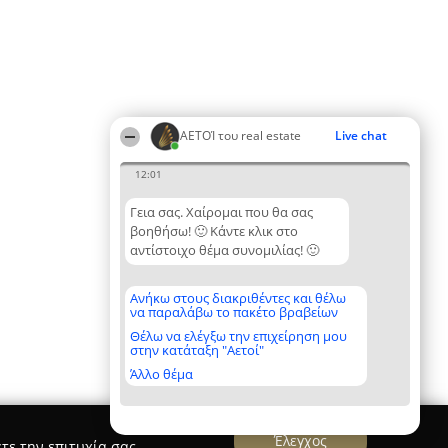
ΑΕΤΟΊ του real estate
Live chat
12:01
Γεια σας. Χαίρομαι που θα σας
βοηθήσω! 🙂 Κάντε κλικ στο
αντίστοιχο θέμα συνομιλίας! 🙂
Ανήκω στους διακριθέντες και θέλω
να παραλάβω το πακέτο βραβείων
Θέλω να ελέγξω την επιχείρηση μου
στην κατάταξη "Αετοί"
Άλλο θέμα
Έλεγχος
τε την επιτυχία σας.