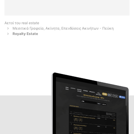
Αετοί του real estate
Μεσιτικά Γραφεία, Ακίνητα, Επενδύσεις Ακινήτων - Πεύκη
Royalty Estate