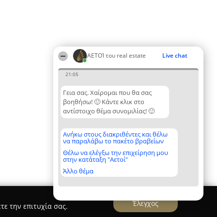
ΑΕΤΟΊ του real estate
Live chat
21:05
Γεια σας. Χαίρομαι που θα σας
βοηθήσω! 🙂 Κάντε κλικ στο
αντίστοιχο θέμα συνομιλίας! 🙂
Ανήκω στους διακριθέντες και θέλω
να παραλάβω το πακέτο βραβείων
Θέλω να ελέγξω την επιχείρηση μου
στην κατάταξη "Αετοί"
Άλλο θέμα
Έλεγχος
τε την επιτυχία σας.