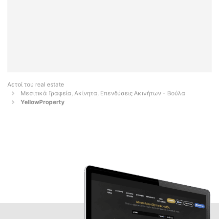
Αετοί του real estate
Μεσιτικά Γραφεία, Ακίνητα, Επενδύσεις Ακινήτων - Βούλα
YellowProperty