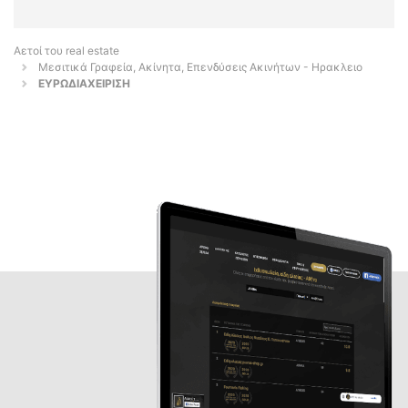
Αετοί του real estate
Μεσιτικά Γραφεία, Ακίνητα, Επενδύσεις Ακινήτων - Ηρακλειο
ΕΥΡΩΔΙΑΧΕΙΡΙΣΗ