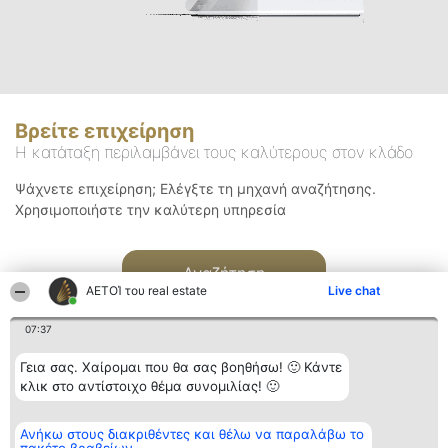
Βρείτε επιχείρηση
Η κατάταξη περιλαμβάνει τους καλύτερους στον κλάδο
Ψάχνετε επιχείρηση; Ελέγξτε τη μηχανή αναζήτησης.
Χρησιμοποιήστε την καλύτερη υπηρεσία
Αναζήτηση
ΑΕΤΟΊ του real estate
Live chat
07:37
Γεια σας. Χαίρομαι που θα σας βοηθήσω! 🙂 Κάντε
κλικ στο αντίστοιχο θέμα συνομιλίας! 🙂
Διοργανωτής της
Κατάταξη
Επικοινωνία
Ανήκω στους διακριθέντες και θέλω να παραλάβω το
κατάταξης
Διακριθέντες
Επικοινωνία