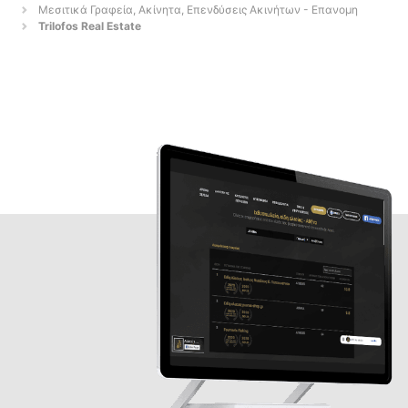
Μεσιτικά Γραφεία, Ακίνητα, Επενδύσεις Ακινήτων - Επανομη
Trilofos Real Estate