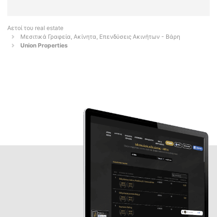
Αετοί του real estate
Μεσιτικά Γραφεία, Ακίνητα, Επενδύσεις Ακινήτων - Βάρη
Union Properties