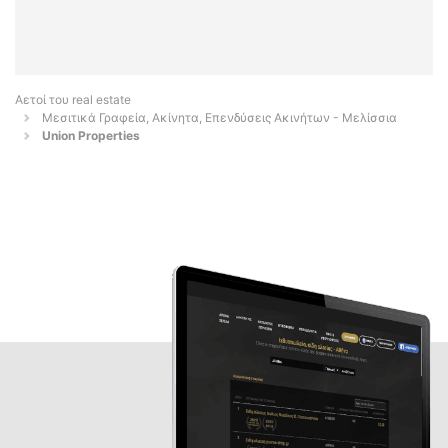
Αετοί του real estate
Μεσιτικά Γραφεία, Ακίνητα, Επενδύσεις Ακινήτων - Μελίσσια
Union Properties