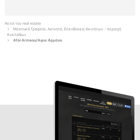
Αετοί του real estate
Μεσιτικά Γραφεία, Ακίνητα, Επενδύσεις Ακινήτων - περιοχή
Κυκλάδων
Afoi Armaou/Αφοι Αρμάου