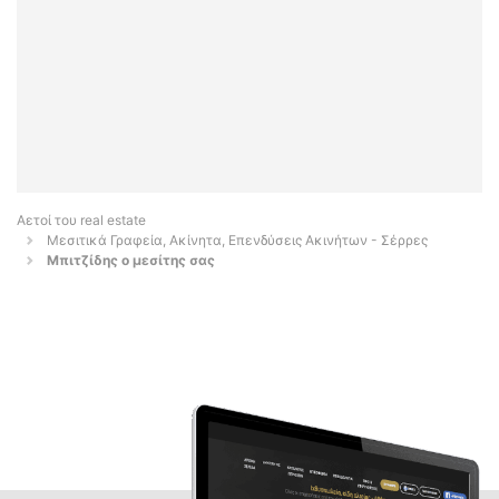
Αετοί του real estate
Μεσιτικά Γραφεία, Ακίνητα, Επενδύσεις Ακινήτων - Σέρρες
Μπιτζίδης ο μεσίτης σας