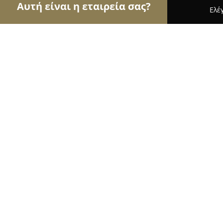
Αυτή είναι η εταιρεία σας?
Ελέ
Αετοί του real estate
Μεσιτικά Γραφεία, Ακίνητ
Γιαννόπουλος Μεσίτης Ακινήτων
8.8
(11)
Καστοριά, Μ Αλεξάνδρου 3
Εμφάνιση αριθμού τηλεφώνου