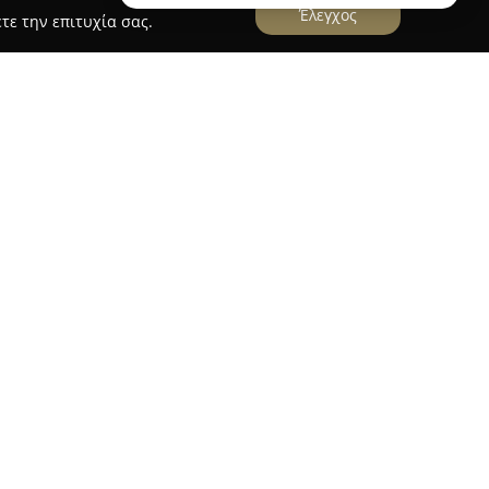
Έλεγχος
τε την επιτυχία σας.
κινήτων
ινήτων
εδρεύει στην Καστοριά, στην οδό Μ.
ται στην παροχή υπηρεσιών μεσιτικής στον τομέα
αστηριοποιείται στις αγοραπωλησίες και τις
ματικών ακινήτων και οικοπέδων, εξυπηρετώντας
ατικό κοινό.
διάφορα στάδια των συναλλαγών,
ίμησης ακίνητης περιουσίας, της προώθησης σε
καλύπτει τεχνικές, φορολογικές και νομικές
τον ελληνικό χώρο ακινήτων και το
αλίζει την ποιοτική εξυπηρέτηση των πελατών.