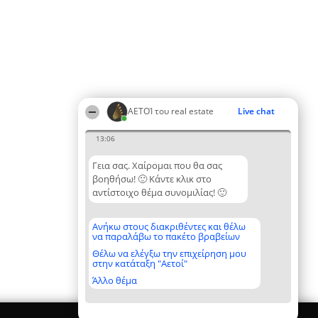
ΑΕΤΟΊ του real estate
Live chat
13:06
Γεια σας. Χαίρομαι που θα σας
βοηθήσω! 🙂 Κάντε κλικ στο
αντίστοιχο θέμα συνομιλίας! 🙂
Ανήκω στους διακριθέντες και θέλω
να παραλάβω το πακέτο βραβείων
Θέλω να ελέγξω την επιχείρηση μου
στην κατάταξη "Αετοί"
Άλλο θέμα