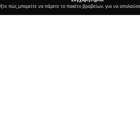
γξτε πώς μπορείτε να πάρετε το πακέτο βραβείων, για να απολαύσε
α, Επενδύσεις Ακινήτων - Καστοριά
Γιαννόπουλος Μεσίτης Α
Σχετικά με την εταιρεία:
Η
Γιαννόπουλος Μεσίτης Ακ
Αλεξάνδρου 3, και εξειδικεύε
του real estate. Η εταιρεία δρ
μισθώσεις κατοικιών, επαγγελ
τόσο ιδιώτες όσο και επαγγελμ
Προσφέρει συμβουλευτική σε 
συμπεριλαμβανομένης της εκτ
ελληνική και διεθνή αγορά και 
πτυχές. Η πολυετής εμπειρία σ
καταρτισμένο προσωπικό εξασφ