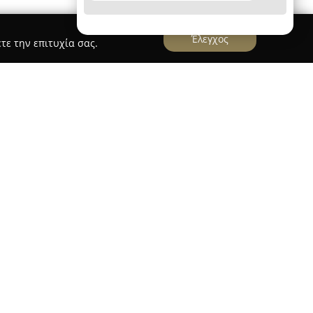
Έλεγχος
τε την επιτυχία σας.
le Solutions
ions
λειτουργεί ως ενεργό μεσιτικό γραφείο
ου Μαρμαρά στη Σιθωνία, Χαλκιδικής. Η εταιρεία
τρώνεται στην παροχή υπηρεσιών αγοραπωλησίας
ς, δίνοντας ποικίλες επιλογές όπως
ς και οικόπεδα. Έχει καθιερώσει παρουσία στην
τή εμπειρία, τη βαθιά γνώση των τάσεων της
λωσή της στην κάλυψη των αναγκών των
ελεσματικότητα.