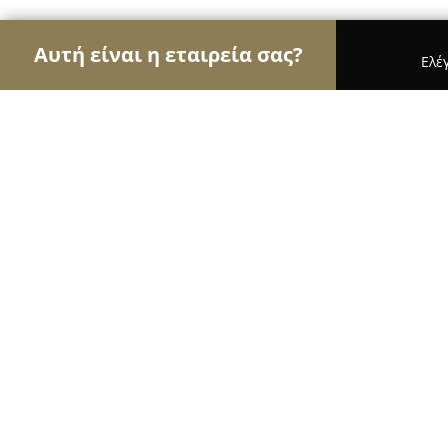
Αυτή είναι η εταιρεία σας?
Ελέ
Αετοί του real estate
Μεσιτικά Γραφεία, Ακίνητ
Sithonia Rental & Sale Solutions
9.5
(46)
Χαλκιδική, Néos Marmarás
Εμφάνιση αριθμού τηλεφώνου