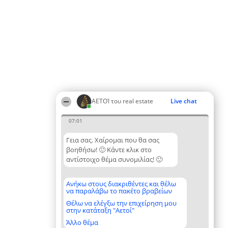
ΑΕΤΟΊ του real estate
Live chat
07:01
Γεια σας. Χαίρομαι που θα σας
βοηθήσω! 🙂 Κάντε κλικ στο
αντίστοιχο θέμα συνομιλίας! 🙂
Ανήκω στους διακριθέντες και θέλω
να παραλάβω το πακέτο βραβείων
Θέλω να ελέγξω την επιχείρηση μου
στην κατάταξη "Αετοί"
Άλλο θέμα