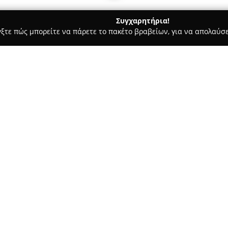
Συγχαρητήρια!
γξτε πώς μπορείτε να πάρετε το πακέτο βραβείων, για να απολαύσε
α, Επενδύσεις Ακινήτων - Νεοσ Μαρμαρασ
Sithonia Rental & Sa
Σχετικά με την εταιρεία:
Η Sithonia Rental & Sale Solut
ακινήτων στην περιοχή του Νέ
ιδρύθηκε το 2019 και επικεν
και ενοικίασης ακινήτων και γη
Δείτε περισσότερα >>
διαμερίσματα, βίλες, μεζονέτε
τοπική αγορά χάρη στην πολυε
αγοράς και τη σταθερή προσή
πελατών με συνέπεια και αποτ