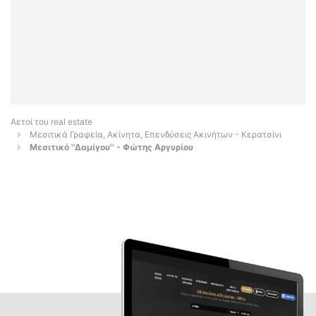
Αετοί του real estate
Μεσιτικά Γραφεία, Ακίνητα, Επενδύσεις Ακινήτων - Κερατσίνι
Μεσιτικό ''Δαμίγου'' - Φώτης Αργυρίου