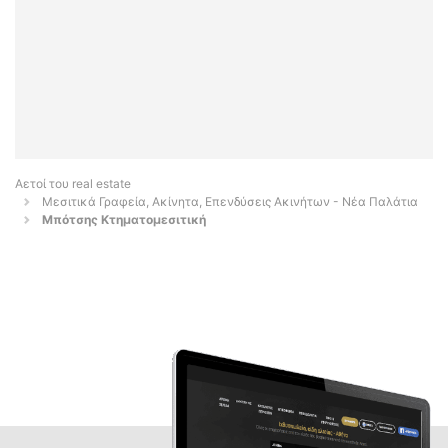
Αετοί του real estate
Μεσιτικά Γραφεία, Ακίνητα, Επενδύσεις Ακινήτων - Νέα Παλάτια
Μπότσης Κτηματομεσιτική