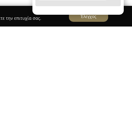
Έλεγχος
τε την επιτυχία σας.
ζουρη"
ούρη
βρίσκεται στη Μυτιλήνη, στην οδό
οιείται στον τομέα των ολοκληρωμένων
ιαρκή ανάπτυξη, το γραφείο ειδικεύεται σε
εις ακινήτων, όπως κατοικιών, επαγγελματικών
 και οικοπέδων. Το χαρτοφυλάκιό του
 ακινήτων, μεταξύ των οποίων επενδυτικές και
καλύπτει τις σύγχρονες ανάγκες της αγοράς.
ές υπηρεσίες, το γραφείο προσφέρει