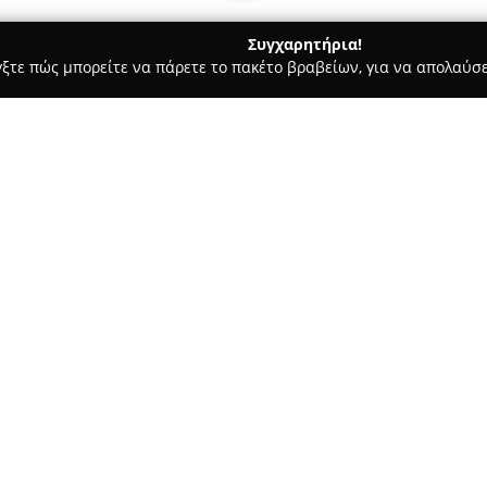
Συγχαρητήρια!
γξτε πώς μπορείτε να πάρετε το πακέτο βραβείων, για να απολαύσε
α, Επενδύσεις Ακινήτων - Μυτιληνη
Μεσιτικό Γραφείο "Μουτ
Σχετικά με την εταιρεία:
Το
Μεσιτικό Γραφείο Μουτζ
Βουρνάζων 15, και δραστηριοπ
υπηρεσιών κτηματαγοράς. Με δ
αγορές, πωλήσεις και ενοικιάσ
Δείτε περισσότερα >>
χώρων, βιομηχανικών ακινήτων
περιλαμβάνει μεγάλη ποικιλία
πολυτελείς επιλογές, ώστε να 
Εκτός από τις βασικές μεσιτικ