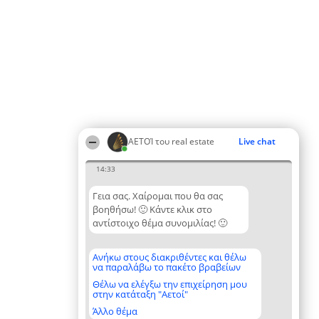
ΑΕΤΟΊ του real estate
Live chat
14:33
Γεια σας. Χαίρομαι που θα σας
βοηθήσω! 🙂 Κάντε κλικ στο
αντίστοιχο θέμα συνομιλίας! 🙂
Ανήκω στους διακριθέντες και θέλω
να παραλάβω το πακέτο βραβείων
Θέλω να ελέγξω την επιχείρηση μου
στην κατάταξη "Αετοί"
Άλλο θέμα