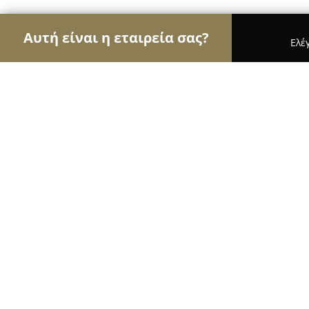
Αυτή είναι η εταιρεία σας?
Ελέ
Αετοί του real estate
Μεσιτικά Γραφεία, Ακίνητ
Μεσιτικό Γραφείο "Μουτζουρη"
9.6
(266)
Μυτιληνη, ΒΟΥΡΝΑΖΩΝ 15
Εμφάνιση αριθμού τηλεφώνου