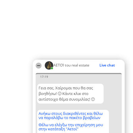
ΑΕΤΟΊ του real estate
Live chat
17:19
Γεια σας. Χαίρομαι που θα σας
βοηθήσω! 🙂 Κάντε κλικ στο
αντίστοιχο θέμα συνομιλίας! 🙂
Ανήκω στους διακριθέντες και θέλω
να παραλάβω το πακέτο βραβείων
Θέλω να ελέγξω την επιχείρηση μου
στην κατάταξη "Αετοί"