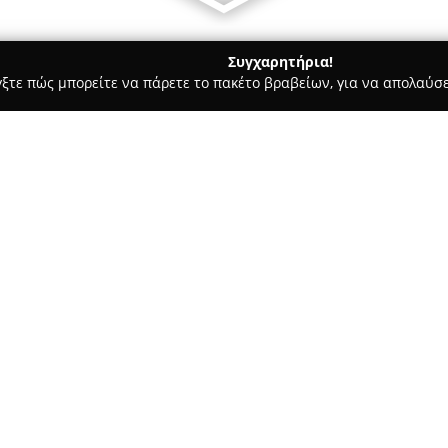
Συγχαρητήρια!
γξτε πώς μπορείτε να πάρετε το πακέτο βραβείων, για να απολαύσε
α, Επενδύσεις Ακινήτων - Πρέβεζα
Μεσιτικο-Ασφαλιστικο γρ
υλιαρα Αρχοντουλα
Σχετικά με την εταιρεία:
Το γραφείο
Αρχοντούλα Χουλ
στον κλάδο του real estate κ
ολοκληρωμένων υπηρεσιών. Δια
πωλήσεις και ενοικιάσεις κατο
Δείτε περισσότερα >>
χώρων, οικοπέδων και αγροτεμ
στην Πρέβεζα όσο και σε πανε
κάθε βήμα της διαδικασίας, α
μέχρι την επιλογή οικοπέδου