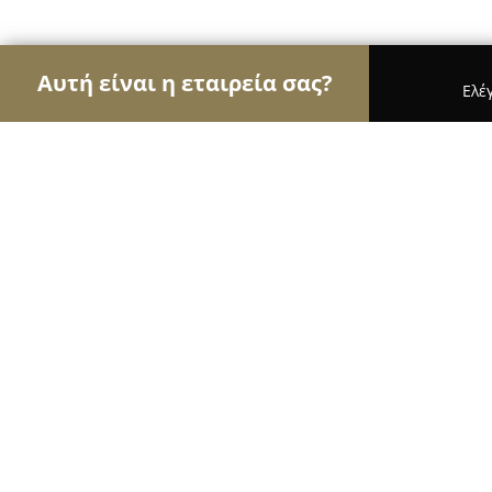
Αυτή είναι η εταιρεία σας?
Ελέ
Αετοί του real estate
Μεσιτικά Γραφεία, Ακίνητ
Μεσιτικο-Ασφαλιστικο γραφειο Χο
8.6
(23)
Πρέβεζα, Préveza