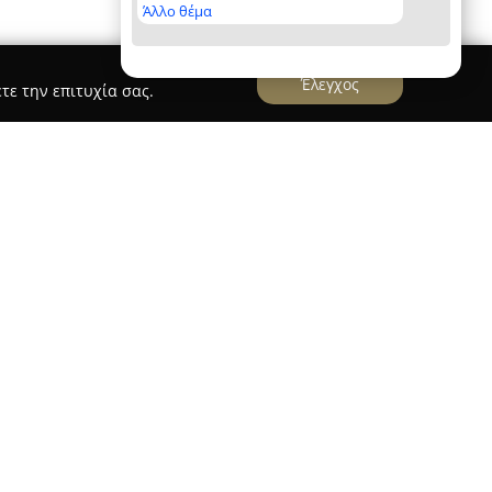
Άλλο θέμα
Έλεγχος
τε την επιτυχία σας.
αφειο Χουλιαρα Αρχοντουλα
ιάρα
, με έδρα στην Πρέβεζα, δραστηριοποιείται
αι των ασφαλειών, προσφέροντας ένα ευρύ φάσμα
θέτει σημαντική εμπειρία και εξειδίκευση σε
ικιών, εξοχικών ακινήτων, επαγγελματικών
αχίων, καλύπτοντας τις ανάγκες πελατών τόσο
λλαδικό επίπεδο. Η υποστήριξη παρέχεται σε
πό την αναζήτηση του κατάλληλου ακινήτου
, με στόχο την αποφυγή λανθασμένων αποφάσεων