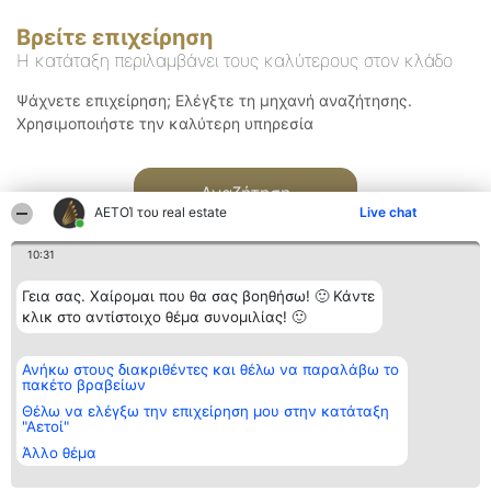
Βρείτε επιχείρηση
Η κατάταξη περιλαμβάνει τους καλύτερους στον κλάδο
Ψάχνετε επιχείρηση; Ελέγξτε τη μηχανή αναζήτησης.
Χρησιμοποιήστε την καλύτερη υπηρεσία
Αναζήτηση
ΑΕΤΟΊ του real estate
Live chat
10:31
Γεια σας. Χαίρομαι που θα σας βοηθήσω! 🙂 Κάντε
κλικ στο αντίστοιχο θέμα συνομιλίας! 🙂
Διοργανωτής της
Κατάταξη
Επικοινωνία
Ανήκω στους διακριθέντες και θέλω να παραλάβω το
κατάταξης
Διακριθέντες
Επικοινωνία
πακέτο βραβείων
BEAUTIFUL COMPANY
Λίστα όλων
Μονοπρόσωπη ΙΚΕ
των
Θέλω να ελέγξω την επιχείρηση μου στην κατάταξη
ΤΗΛ. ΕΠΙΚΟΙΝΩΝΙΑΣ:
διακριθέντων
"Αετοί"
2104128019
Μεθοδολογία
Άλλο θέμα
email:
Όροι &
aetoi@beautifulcompany.co
προϋποθέσεις
ΠΟΛΙΤΙΚΗ