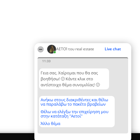
ΑΕΤΟΊ του real estate
Live chat
11:33
Γεια σας. Χαίρομαι που θα σας
βοηθήσω! 🙂 Κάντε κλικ στο
αντίστοιχο θέμα συνομιλίας! 🙂
Ανήκω στους διακριθέντες και θέλω
να παραλάβω το πακέτο βραβείων
Θέλω να ελέγξω την επιχείρηση μου
στην κατάταξη "Αετοί"
Άλλο θέμα