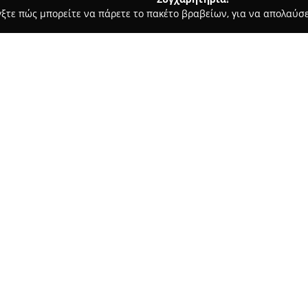
γξτε πώς μπορείτε να πάρετε το πακέτο βραβείων, για να απολαύσε
, Επενδύσεις Ακινήτων - Ηρακλειο
XPROPERTIES REAL ESTATE
Σχετικά με την εταιρεία:
Η
XPROPERTIES REAL ESTATE
ε
ένα δυναμικό μεσιτικό γραφείο 
στόχο να παρέχει υπηρεσίες υ
ικανοποιώντας κάθε ανάγκη το
Δείτε περισσότερα >>
δραστηριότητα του γραφείου 
διαφόρων κατηγοριών ακινήτων
οικόπεδα.
Η δέσμευση της XPROPERTIES 
στη συνεχή υποστήριξη των πε
συνεργάτη στην τοπική αγορά 