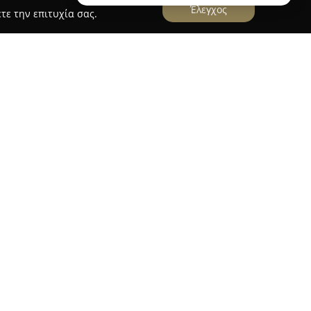
Έλεγχος
τε την επιτυχία σας.
δρεύει στο Ηράκλειο Κρήτης και λειτουργεί ως
στον κλάδο του real estate. Η εταιρεία έχει
ψηλής ποιότητας στους πελάτες της,
υς με αξιοπιστία και επαγγελματισμό. Η
περιλαμβάνει την αγορά, πώληση και μίσθωση
, όπως κατοικίες, εμπορικά ακίνητα και
στον εξατομικευμένο τρόπο εξυπηρέτησης και
λατών αναδεικνύει τον ρόλο της ως αξιόπιστου
ακινήτων. Το γραφείο δίνει έμφαση στην