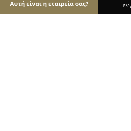
Αυτή είναι η εταιρεία σας?
Ελέ
Αετοί του real estate
Μεσιτικά Γραφεία, Ακίνητα
XPROPERTIES REAL ESTATE
8.9
(14)
Ηρακλειο, Έβανς 83-85
Εμφάνιση αριθμού τηλεφώνου