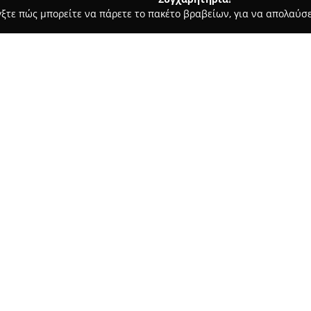
γξτε πώς μπορείτε να πάρετε το πακέτο βραβείων, για να απολαύσε
α, Επενδύσεις Ακινήτων - Καλαμαριά
Μεσιτικο γραφειο ιδανι
Σχετικά με την εταιρεία:
Το μεσιτικό γραφείο
Ιδανικό Σ
Καλαμαριά, Θεσσαλονίκης, και 
Ειδικεύεται στην παροχή ολο
πωλήσεις και ενοικιάσεις κατο
Η δράση του επικεντρώνεται κ
έμφαση στην Καλαμαριά, ενώ κ
Χαλκιδικής.
Η λειτουργία του γραφείου δια
τη στόχευση στην κατανόηση 
συμβουλευτικές υπηρεσίες, εκ