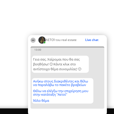
ΑΕΤΟΊ του real estate
Live chat
13:00
Γεια σας. Χαίρομαι που θα σας
βοηθήσω! 🙂 Κάντε κλικ στο
αντίστοιχο θέμα συνομιλίας! 🙂
Ανήκω στους διακριθέντες και θέλω
να παραλάβω το πακέτο βραβείων
Θέλω να ελέγξω την επιχείρηση μου
στην κατάταξη "Αετοί"
Άλλο θέμα