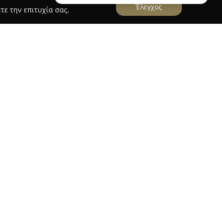
Έλεγχος
τε την επιτυχία σας.
κο σπιτι
πίτι
εδρεύει στην οδό Κολοτούρου 4 στην
δραστηριοποιείται στον κλάδο του real estate.
κληρωμένων υπηρεσιών που αφορούν αγορές,
ικιών, επαγγελματικών ακινήτων και οικοπέδων.
υρίως στην ανατολική Θεσσαλονίκη, με ιδιαίτερη
αλύπτει επίσης την ευρύτερη περιοχή της
κρίνεται για το επαγγελματικό του υπόβαθρο και
των αναγκών κάθε πελάτη. Παρέχονται
τιμήσεις ακινήτων καθώς και εξειδίκευση σε