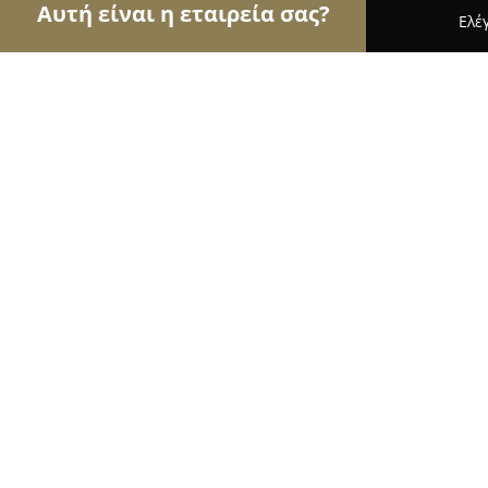
Αυτή είναι η εταιρεία σας?
Ελέ
Αετοί του real estate
Μεσιτικά Γραφεία, Ακίνητ
Μεσιτικο γραφειο ιδανικο σπιτι
8.6
(50)
Καλαμαριά, Κολοτούρου 4
Εμφάνιση αριθμού τηλεφώνου