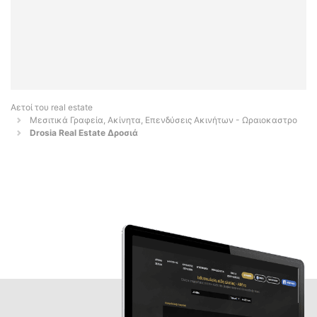
Αετοί του real estate
Μεσιτικά Γραφεία, Ακίνητα, Επενδύσεις Ακινήτων - Ωραιοκαστρο
Drosia Real Estate Δροσιά