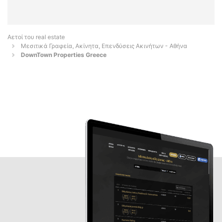
Αετοί του real estate
Μεσιτικά Γραφεία, Ακίνητα, Επενδύσεις Ακινήτων - Αθήνα
DownTown Properties Greece