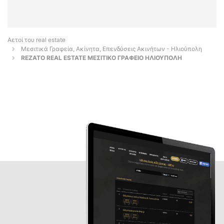
Αετοί του real estate
Μεσιτικά Γραφεία, Ακίνητα, Επενδύσεις Ακινήτων - Ηλιούπολη
REZATO REAL ESTATE ΜΕΣΙΤΙΚΟ ΓΡΑΦΕΙΟ ΗΛΙΟΥΠΟΛΗ