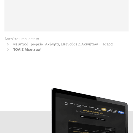
Αετοί του real estate
Μεσιτικά Γραφεία, Ακίνητα, Επενδύσεις Ακινήτων - Πατρα
ΠΟΛΙΣ Μεσιτική