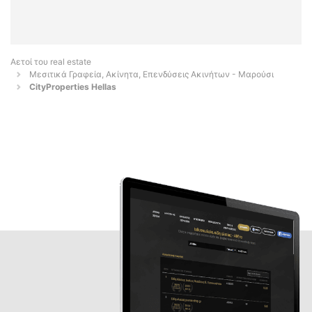
Αετοί του real estate
Μεσιτικά Γραφεία, Ακίνητα, Επενδύσεις Ακινήτων - Μαρούσι
CityProperties Hellas