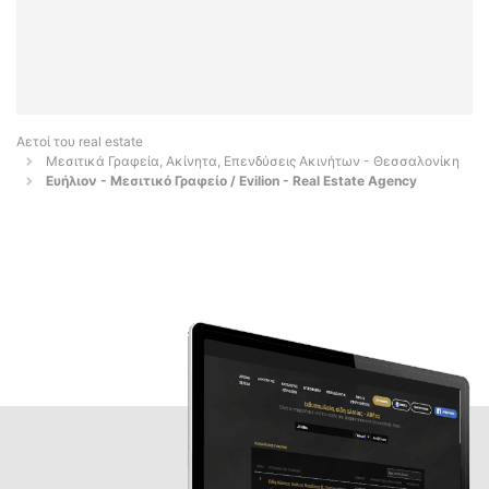
Αετοί του real estate
Μεσιτικά Γραφεία, Ακίνητα, Επενδύσεις Ακινήτων - Θεσσαλονίκη
Ευήλιον - Μεσιτικό Γραφείο / Evilion - Real Estate Agency