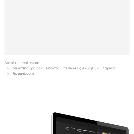
Αετοί του real estate
Μεσιτικά Γραφεία, Ακίνητα, Επενδύσεις Ακινήτων - Λαρισα
Appavi.com