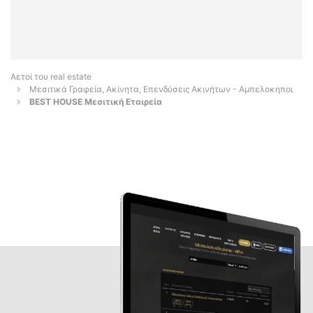
Αετοί του real estate
Μεσιτικά Γραφεία, Ακίνητα, Επενδύσεις Ακινήτων - Αμπελοκηποι
BEST HOUSE Μεσιτική Εταιρεία