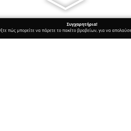
Συγχαρητήρια!
γξτε πώς μπορείτε να πάρετε το πακέτο βραβείων, για να απολαύσε
α, Επενδύσεις Ακινήτων - Πατρα
Brokers Housing
Σχετικά με την εταιρεία:
Το μεσιτικό γραφείο
Brokers H
στην περιοχή της Πάτρας από 
διάφορους τομείς της αγοράς.
υπηρεσίες σε όλο τον νομό Αχ
Δείτε περισσότερα >>
συνεργατών και διαχειρίζεται
περιοχές σε όλη την Ελλάδα, όπ
Ναύπλιο, ο Πύργος, τα Ιωάννιν