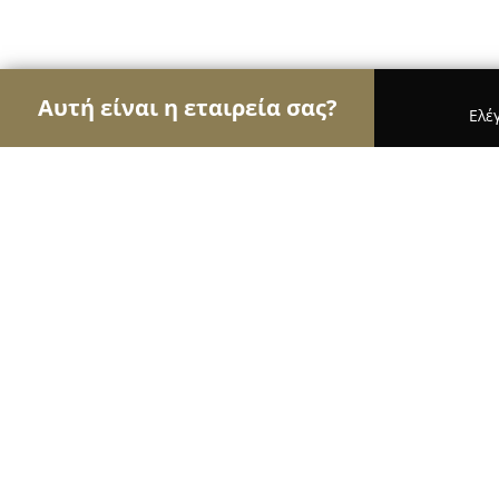
Αυτή είναι η εταιρεία σας?
Ελέ
Αετοί του real estate
Μεσιτικά Γραφεία, Ακίνητ
Brokers Housing
8.2
(16)