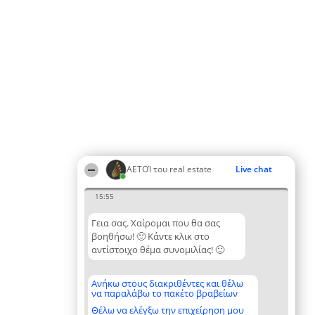
ΑΕΤΟΊ του real estate
Live chat
15:55
Γεια σας. Χαίρομαι που θα σας
βοηθήσω! 🙂 Κάντε κλικ στο
αντίστοιχο θέμα συνομιλίας! 🙂
Ανήκω στους διακριθέντες και θέλω
να παραλάβω το πακέτο βραβείων
Θέλω να ελέγξω την επιχείρηση μου