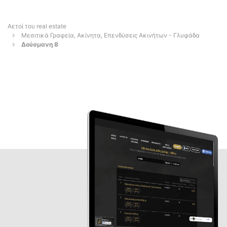
Αετοί του real estate
Μεσιτικά Γραφεία, Ακίνητα, Επενδύσεις Ακινήτων - Γλυφάδα
Δούσμανη 8