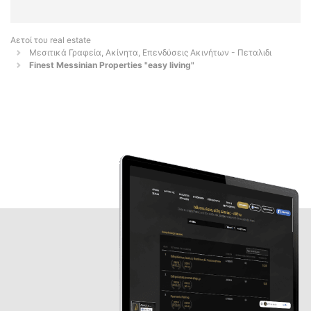
Αετοί του real estate
Μεσιτικά Γραφεία, Ακίνητα, Επενδύσεις Ακινήτων - Πεταλιδι
Finest Messinian Properties "easy living"