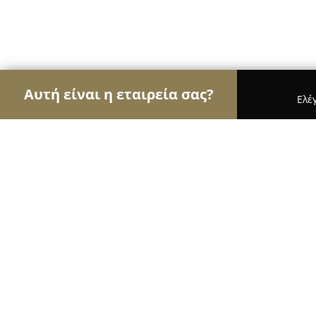
Αυτή είναι η εταιρεία σας?
Ελέ
Αετοί του real estate
Μεσιτικά Γραφεία, Ακίνητ
Geoaxis Property & Valuation Servi
8.7
(9)