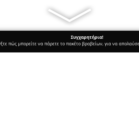
Συγχαρητήρια!
γξτε πώς μπορείτε να πάρετε το πακέτο βραβείων, για να απολαύσε
α, Επενδύσεις Ακινήτων - Αγία Παρασκευή
Geoaxis Property & 
ces
Σχετικά με την εταιρεία:
Η
Geoaxis Property & Valuatio
συγκαταλέγεται μεταξύ των κ
Ελλάδα και διακρίνεται ως η 
Διαθέτοντας μακρόχρονη εμπει
σε συνεργασία με εξωτερικού