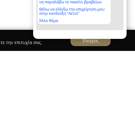
να παραλάβω το πακέτο βραβείων
Θέλω να ελέγξω την επιχείρηση μου
στην κατάταξη "Αετοί"
Άλλο θέμα
Έλεγχος
τε την επιτυχία σας.
Valuation Services
n Services
, που ιδρύθηκε το 2006,
ορυφαίων εταιρειών εκτιμήσεων ακινήτων στην
πρώτη πιστοποιημένη στον τομέα αυτό.
ρία και μία εξειδικευμένη ομάδα 11 εκτιμητών,
ς συμβούλους, προσφέρει ένα ευρύ φάσμα