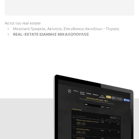
Αετοί του real estate
Μεσιτικά Γραφεία, Ακίνητα, Επενδύσεις Ακινήτων - Πυργος
REAL-ESTATE ΙΩΑΝΝΗΣ ΜΙΧΑΛΟΠΟΥΛΟΣ