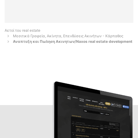
Αετοί του real estate
Μεσιτικά Γραφεία, Ακίνητα, Επενδύσεις Ακινήτων - Κάρπαθος
Αναπτυξη και Πωληση Ακινητων/Naxos real estate development