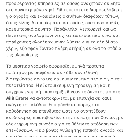
προσφέροντας υπηρεσίες σε όσους αναζητούν ακίνητα
στο συγκεκριμένο νησί. Ειδικεύεται στη διαμεσολάβηση
για αγορές και ενοικιάσεις ακινήτων διαφόρων τύπων,
όπως βίλες, διαμερίσματα, κατοικίες, οικόπεδα καθώς
και εμπορικά ακίνητα. Παράλληλα, λειτουργεί και ως
developer, αναλαμβάνοντας κατασκευαστικά έργα και
παρέχοντας ολοκληρωμένες λύσεις «με το κλειδί στο
χέρι», εξασφαλίζοντας πλήρη στήριξη σε όλα τα στάδια
της υλοποίησης.
Το μεσιτικό γραφείο εφαρμόζει υψηλά πρότυπα
ποιότητας με διαφάνεια σε κάθε συναλλαγή,
διατηρώντας ασφαλές και εμπιστευτικό πλαίσιο για την
πελατεία του. Η εξατομικευμένη προσέγγιση και η
σύγχρονη νομική υποστήριξη δίνουν τη δυνατότητα στη
Ailit Estate
να ανταποκρίνεται με επιτυχία σε κάθε
ανάγκη του κλάδου. Επιπρόσθετα, παρέχεται
καθοδήγηση σε επενδυτές ώστε να αναπτύξουν
κερδοφόρες πρωτοβουλίες στην περιοχή των Χανίων, με
ολοκληρωμένη συνοδεία για τη βέλτιστη απόδοση των
επενδύσεων. Η εις βάθος γνώση της τοπικής αγοράς και
η πολύχρονη εμπειρία στη διαχείριση και κατασκευή