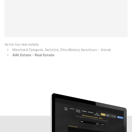
Αετοί του real estate
Μεσιτικά Γραφεία, Ακίνητα, Επενδύσεις Ακινήτων - Χανιά
Ailit Estate - Real Estate