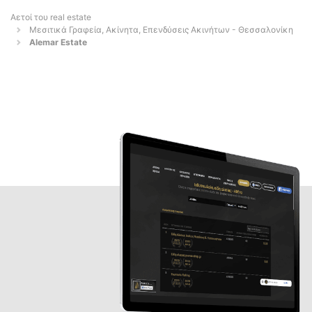
Αετοί του real estate
Μεσιτικά Γραφεία, Ακίνητα, Επενδύσεις Ακινήτων - Θεσσαλονίκη
Alemar Estate