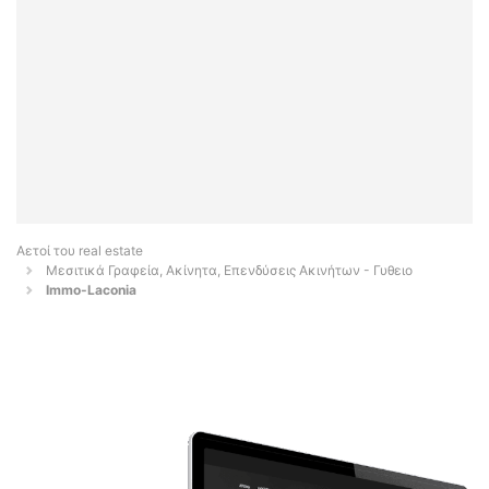
Αετοί του real estate
Μεσιτικά Γραφεία, Ακίνητα, Επενδύσεις Ακινήτων - Γυθειο
Immo-Laconia