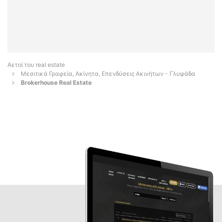
Αετοί του real estate
Μεσιτικά Γραφεία, Ακίνητα, Επενδύσεις Ακινήτων - Γλυφάδα
Brokerhouse Real Estate